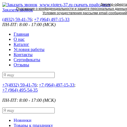
www.viotex-37.ru
скачать прайс-лист
Договор-оферта
Положение о конфиденциальности и защите персональных данных
Заказать звонок
Условия осуществления рассылки email-сообщений
(4932) 59-41-76
;
+7
(964) 497-15-33
ПН-ПТ: 8:00 - 17:00 (МСК)
Главная
О нас
Каталог
Условия работы
Контакты
Сертификаты
Отзывы
+7
(4932) 59-41-76
;
+7
(964) 497-15-33
;
+7
(964) 495-54-35
ПН-ПТ: 8:00 - 17:00 (МСК)
Новинки
Товары к празднику