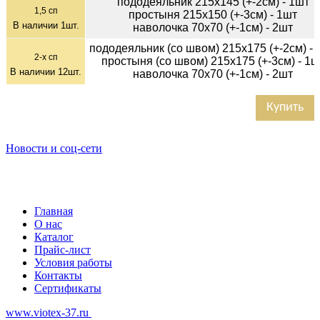
пододеяльник 215х145 (+-2см) - 1шт
1,5 сп
простыня 215х150 (+-3см) - 1шт
В наличии
1
шт.
наволочка 70х70 (+-1см) - 2шт
пододеяльник (со швом) 215х175 (+-2см) - 
2-х сп
простыня (со швом) 215х175 (+-3см) - 1ш
В наличии
12
шт.
наволочка 70х70 (+-1см) - 2шт
Купить
Новости и соц-сети
Главная
О нас
Каталог
Прайс-лист
Условия работы
Контакты
Сертификаты
www.viotex-37.ru