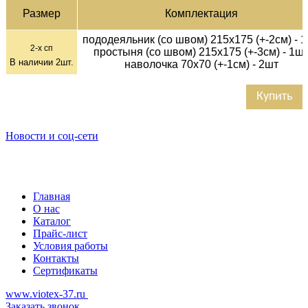
Раз­мер
Ком­плек­тация
пододеяльник (со швом) 215х175 (+-2см) - 
2-х сп
простыня (со швом) 215х175 (+-3см) - 1ш
В наличии
2
шт.
наволочка 70х70 (+-1см) - 2шт
Купить
Новости и соц-сети
Главная
О нас
Каталог
Прайс-лист
Условия работы
Контакты
Сертификаты
www.viotex-37.ru
Заказать звонок