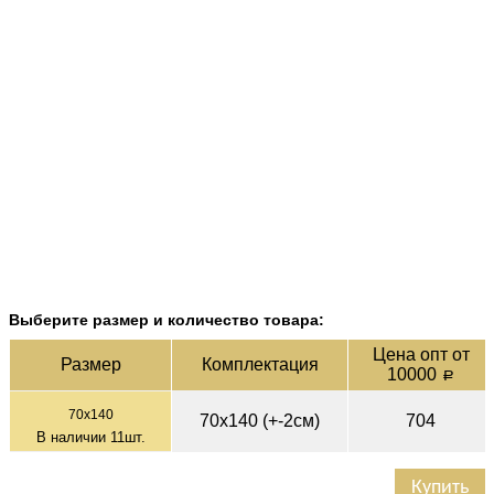
Выберите размер и количество товара:
Цена опт от
Раз­мер
Ком­плек­тация
10000
a
70х140
70х140 (+-2см)
704
В наличии
11
шт.
Купить