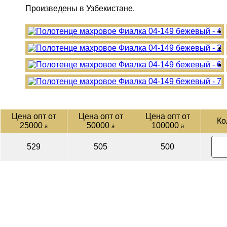
Произведены в Узбекистане.
Цена опт от
Цена опт от
Цена опт от
Ко
25000
50000
100000
a
a
a
529
505
500