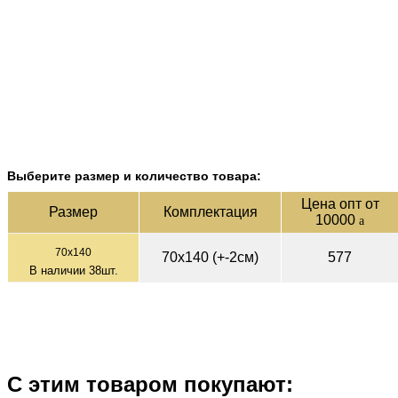
Выберите размер и количество товара:
Цена опт от
Раз­мер
Ком­плек­тация
10000
a
70х140
70х140 (+-2см)
577
В наличии
38
шт.
С этим товаром покупают: