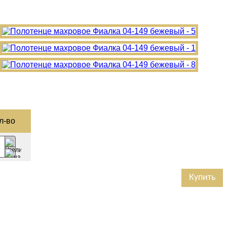
л-­во
Купить