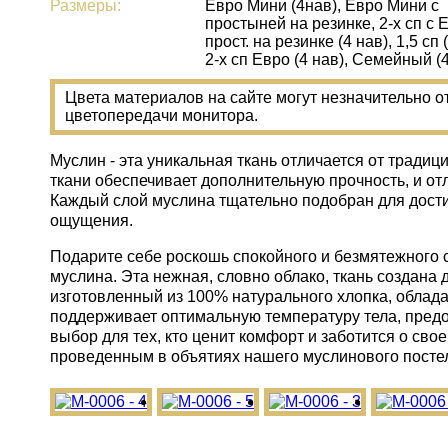
Размеры:
Евро Мини (4нав), Евро Мини с
простыней на резинке, 2-х сп с 
прост. на резинке (4 нав), 1,5 сп 
2-х сп Евро (4 нав), Семейный (
Цвета материалов на сайте могут незначительно о
цветопередачи монитора.
Муслин - эта уникальная ткань отличается от трад
ткани обеспечивает дополнительную прочность, и от
Каждый слой муслина тщательно подобран для дости
ощущения.
Подарите себе роскошь спокойного и безмятежного 
муслина. Эта нежная, словно облако, ткань создана
изготовленный из 100% натурального хлопка, облада
поддерживает оптимальную температуру тела, пред
выбор для тех, кто ценит комфорт и заботится о св
проведенным в объятиях нашего муслинового постел