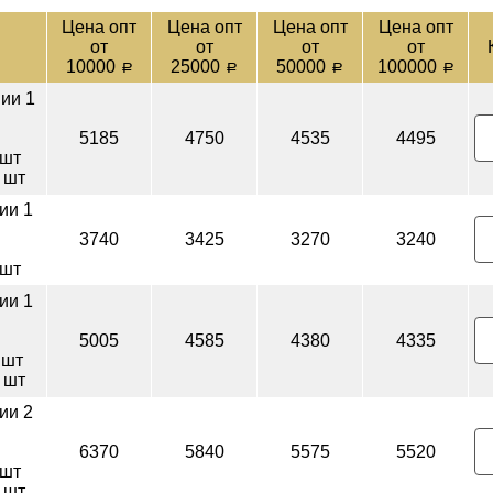
Цена опт
Цена опт
Цена опт
Цена опт
от
от
от
от
10000
25000
50000
100000
a
a
a
a
ии 1
5185
4750
4535
4495
 шт
 шт
ии 1
3740
3425
3270
3240
 шт
ии 1
5005
4585
4380
4335
 шт
 шт
ии 2
6370
5840
5575
5520
 шт
 шт