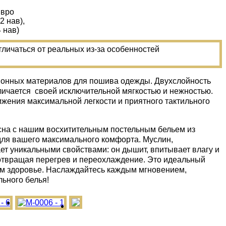
Евро
(2 нав),
4 нав)
тличаться от реальных из-за особенностей
иционных материалов для пошива одежды. Двухслойность
личается своей исключительной мягкостью и нежностью.
жения максимальной легкости и приятного тактильного
сна с нашим восхитительным постельным бельем из
 для вашего максимального комфорта. Муслин,
ет уникальными свойствами: он дышит, впитывает влагу и
отвращая перегрев и переохлаждение. Это идеальный
оем здоровье. Наслаждайтесь каждым мгновением,
ьного белья!