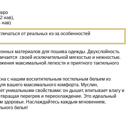
Евро
(2 нав),
4 нав)
тличаться от реальных из-за особенностей
иционных материалов для пошива одежды. Двухслойность
личается своей исключительной мягкостью и нежностью.
жения максимальной легкости и приятного тактильного
сна с нашим восхитительным постельным бельем из
 для вашего максимального комфорта. Муслин,
ет уникальными свойствами: он дышит, впитывает влагу и
отвращая перегрев и переохлаждение. Это идеальный
оем здоровье. Наслаждайтесь каждым мгновением,
ьного белья!