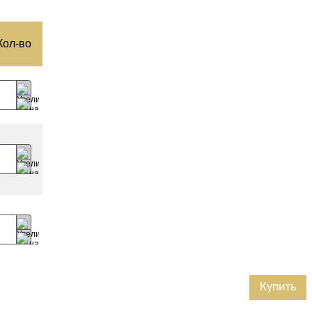
Кол-­во
Купить