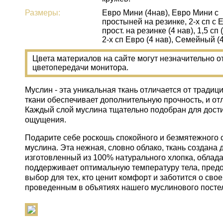
Размеры:
Евро Мини (4нав), Евро Мини с
простыней на резинке, 2-х сп с 
прост. на резинке (4 нав), 1,5 сп 
2-х сп Евро (4 нав), Семейный (
Цвета материалов на сайте могут незначительно о
цветопередачи монитора.
Муслин - эта уникальная ткань отличается от трад
ткани обеспечивает дополнительную прочность, и от
Каждый слой муслина тщательно подобран для дости
ощущения.
Подарите себе роскошь спокойного и безмятежного 
муслина. Эта нежная, словно облако, ткань создана
изготовленный из 100% натурального хлопка, облада
поддерживает оптимальную температуру тела, пред
выбор для тех, кто ценит комфорт и заботится о св
проведенным в объятиях нашего муслинового постел