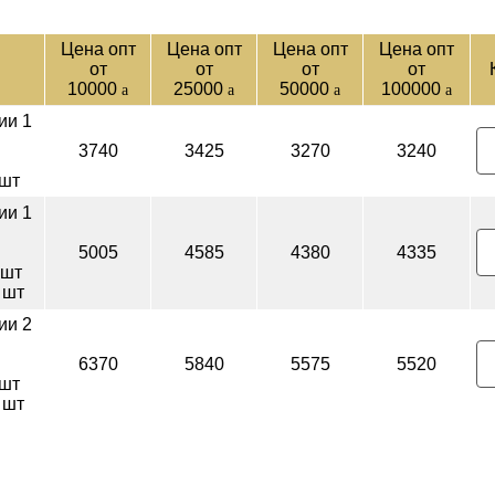
Цена опт
Цена опт
Цена опт
Цена опт
от
от
от
от
10000
25000
50000
100000
a
a
a
a
ии 1
3740
3425
3270
3240
 шт
ии 1
5005
4585
4380
4335
 шт
 шт
ии 2
6370
5840
5575
5520
 шт
 шт