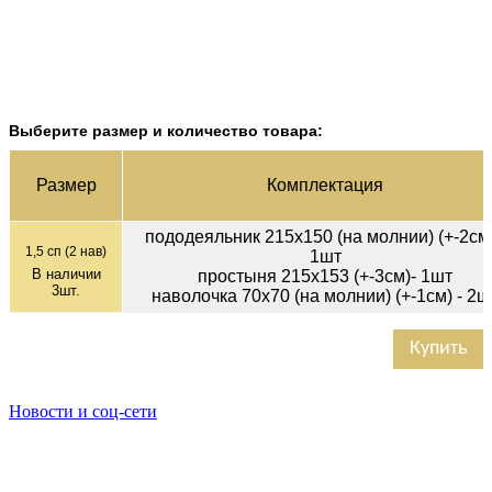
Выберите размер и количество товара:
Раз­мер
Ком­плек­тация
пододеяльник 215х150 (на молнии) (+-2см)
1,5 сп (2 нав)
1шт
В наличии
простыня 215х153 (+-3см)- 1шт
3
шт.
наволочка 70х70 (на молнии) (+-1см) - 2ш
Купить
Новости и соц-сети