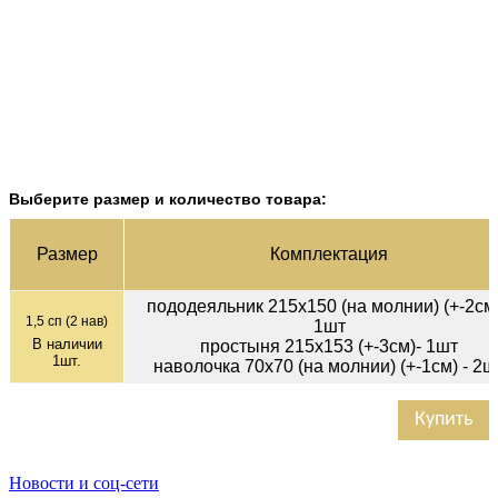
Выберите размер и количество товара:
Раз­мер
Ком­плек­тация
пододеяльник 215х150 (на молнии) (+-2см)
1,5 сп (2 нав)
1шт
В наличии
простыня 215х153 (+-3см)- 1шт
1
шт.
наволочка 70х70 (на молнии) (+-1см) - 2ш
Купить
Новости и соц-сети