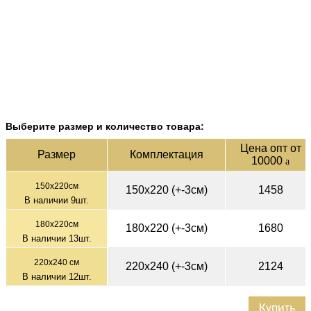
Выберите размер и количество товара:
Цена опт от
Раз­мер
Ком­плек­тация
10000
a
150х220см
150х220 (+-3см)
1458
В наличии
9
шт.
180х220см
180х220 (+-3см)
1680
В наличии
13
шт.
220х240 см
220х240 (+-3см)
2124
В наличии
12
шт.
Купить