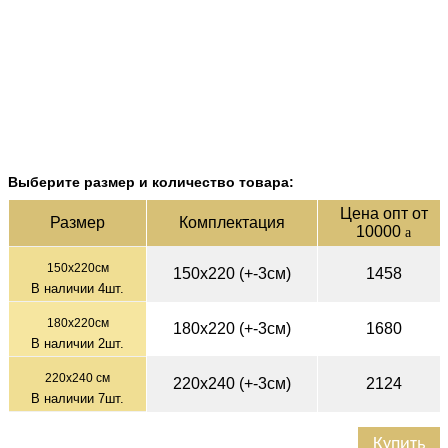
Выберите размер и количество товара:
Цена опт от
Раз­мер
Ком­плек­тация
10000
a
150х220см
150х220 (+-3см)
1458
В наличии
4
шт.
180х220см
180х220 (+-3см)
1680
В наличии
2
шт.
220х240 см
220х240 (+-3см)
2124
В наличии
7
шт.
Купить