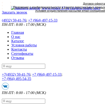
Договор-оферта
Положение о конфиденциальности и защите персональных данных
www.viotex-37.ru
скачать прайс-лист
Условия осуществления рассылки email-сообщений
Заказать звонок
(4932) 59-41-76
;
+7
(964) 497-15-33
ПН-ПТ: 8:00 - 17:00 (МСК)
Главная
О нас
Каталог
Условия работы
Контакты
Сертификаты
Отзывы
+7
(4932) 59-41-76
;
+7
(964) 497-15-33
;
+7
(964) 495-54-35
ПН-ПТ: 8:00 - 17:00 (МСК)