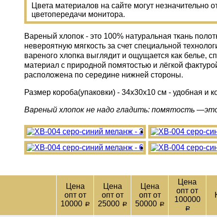
Цвета материалов на сайте могут незначительно о
цветопередачи монитора.
Вареный хлопок - это 100% натуральная ткань полотн
невероятную мягкость за счет специальной технолог
вареного хлопка выглядит и ощущается как белье, с
материал с природной помятостью и лёгкой фактурой
расположена по середине нижней стороны.
Размер короба(упаковки) - 34х30х10 см - удобная и к
Вареный хлопок не надо гладить: помятость —эт
Цена
Цена
Цена
Цена
опт от
опт от
опт от
опт от
100000
10000
25000
50000
a
a
a
a