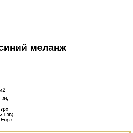
-синий меланж
/м2
нии,
Евро
(2 нав),
п Евро