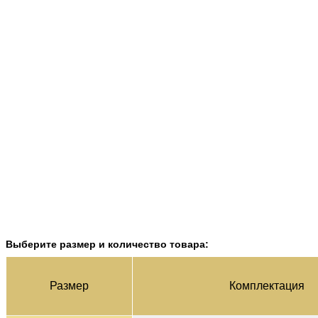
Выберите размер и количество товара:
Раз­мер
Ком­плек­тация