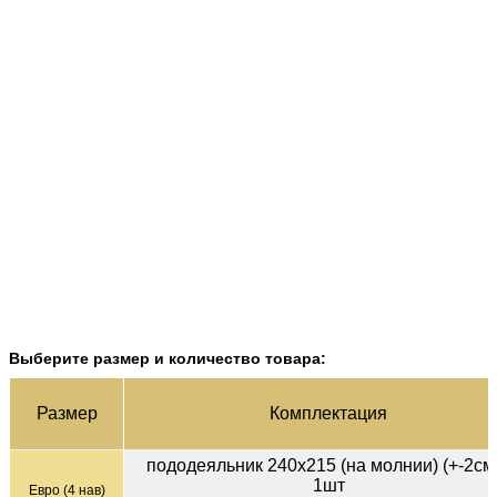
Выберите размер и количество товара:
Раз­мер
Ком­плек­тация
пододеяльник 240х215 (на молнии) (+-2см)
1шт
Евро (4 нав)