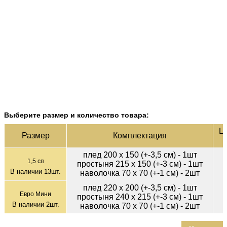
Выберите размер и количество товара:
Це
Раз­мер
Ком­плек­тация
плед 200 х 150 (+-3,5 см) - 1шт
1,5 сп
простыня 215 х 150 (+-3 см) - 1шт
В наличии
13
шт.
наволочка 70 х 70 (+-1 см) - 2шт
плед 220 х 200 (+-3,5 см) - 1шт
Евро Мини
простыня 240 х 215 (+-3 см) - 1шт
В наличии
2
шт.
наволочка 70 х 70 (+-1 см) - 2шт