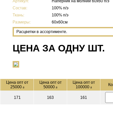
Артикул:
Наперник на молнии 60х60 п/э
Состав:
100% п/э
Ткань:
100% п/э
Размеры:
60х60см
Расцветки в ассортименте.
ЦЕНА ЗА ОДНУ ШТ.
Цена опт от
Цена опт от
Цена опт от
Ко
25000
50000
100000
a
a
a
171
163
161