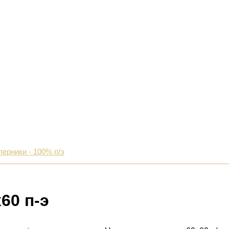
перники - 100% п/э
60 п-э