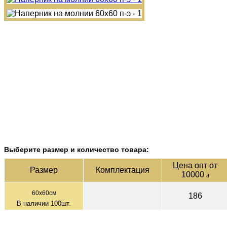
Выберите размер и количество товара:
Цена опт от
Раз­мер
Ком­плек­тация
10000
a
60х60см
186
В наличии
100
шт.