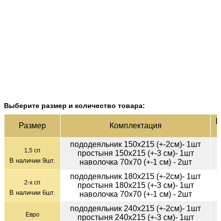
Выберите размер и количество товара:
Ц
Раз­мер
Ком­плек­тация
пододеяльник 150х215 (+-2см)- 1шт
1,5 сп
простыня 150х215 (+-3 см)- 1шт
В наличии
9
шт.
наволочка 70х70 (+-1 см) - 2шт
пододеяльник 180х215 (+-2см)- 1шт
2-х сп
простыня 180х215 (+-3 см)- 1шт
В наличии
6
шт.
наволочка 70х70 (+-1 см) - 2шт
пододеяльник 240х215 (+-2см)- 1шт
Евро
простыня 240х215 (+-3 см)- 1шт