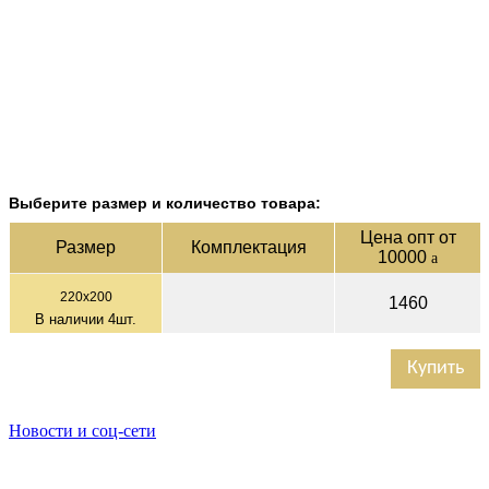
Выберите размер и количество товара:
Цена опт от
Раз­мер
Ком­плек­тация
10000
a
220х200
1460
В наличии
4
шт.
Купить
Новости и соц-сети