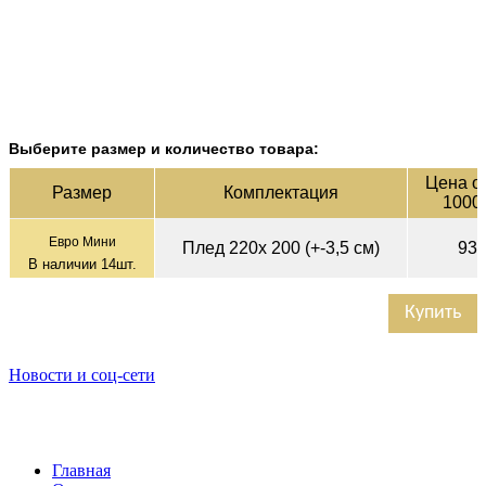
Выберите размер и количество товара:
Цена оп
Раз­мер
Ком­плек­тация
1000
Евро Мини
Плед 220х 200 (+-3,5 см)
93
В наличии
14
шт.
Купить
Новости и соц-сети
Главная