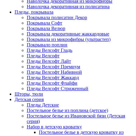
Наволочка декоративная из микрофибры
Наволочка декоративная из полисатина
Пледы, покрывала
Покрывала полисатин Декор
Покрывала Софт
Покрывала Велюр
Покрывала декоративные жаккардовые
Покрывала из микрофибры (ультрастеп)
Покрывало поплин
Пледы Велсофт Гладь
Пледы Велсофт
Пледы Велсофт Лайт
Пледы Велсофт Премиум
Пледы Велсофт Набивной
Пледы Велсофт Жаккард
Пледы Велсофт Флайфи
Пледы Велсофт Стриженный
Шторы, тюли
Детская серия
Пледы Детские
Постельное белье из поплина (детское)
Постельное белье из Ивановской бязи (Детская
серия)
Набор в детскую кроватку
Постельное белье в детскую кроватку из