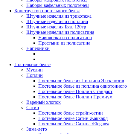
Наборы вафельных полотенец
Конструктор постельного белья
Штучные изделия из трикотажа
Штучные изделия из поплина
Штучные изделия Бязь 120гр
Штучные изделия из полисатина
Наволочки из полисатина
Простыни из полисатина
Наперники
Постельное белье
Муслин
Поплин
Постельное белье из Поплина Эксклюзив
Постельное белье из поплина однотонного
Постельное белье Поплин Стандарт
Постельное белье Поплин Премиум
Вареный хлопок
Сатин
Постельное белье страйп-сатин
Постельное белье Сатин Жаккард
Постельное белье Сатина /Elegans/
Зима-лето