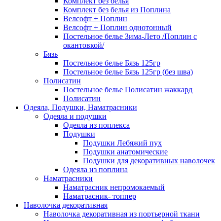
Комплект без белья
Комплект без белья из Поплина
Велсофт + Поплин
Велсофт + Поплин однотонный
Постельное белье Зима-Лето /Поплин с
окантовкой/
Бязь
Постельное белье Бязь 125гр
Постельное белье Бязь 125гр (без шва)
Полисатин
Постельное белье Полисатин жаккард
Полисатин
Одеяла, Подушки, Наматрасники
Одеяла и подушки
Одеяла из поплекса
Подушки
Подушки Лебяжий пух
Подушки анатомические
Подушки для декоративных наволочек
Одеяла из поплина
Наматрасники
Наматрасник непромокаемый
Наматрасник- топпер
Наволочка декоративная
Наволочка декоративная из портьерной ткани