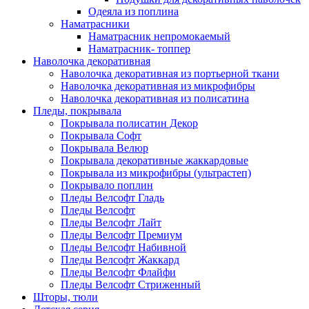
Одеяла из поплина
Наматрасники
Наматрасник непромокаемый
Наматрасник- топпер
Наволочка декоративная
Наволочка декоративная из портьерной ткани
Наволочка декоративная из микрофибры
Наволочка декоративная из полисатина
Пледы, покрывала
Покрывала полисатин Декор
Покрывала Софт
Покрывала Велюр
Покрывала декоративные жаккардовые
Покрывала из микрофибры (ультрастеп)
Покрывало поплин
Пледы Велсофт Гладь
Пледы Велсофт
Пледы Велсофт Лайт
Пледы Велсофт Премиум
Пледы Велсофт Набивной
Пледы Велсофт Жаккард
Пледы Велсофт Флайфи
Пледы Велсофт Стриженный
Шторы, тюли