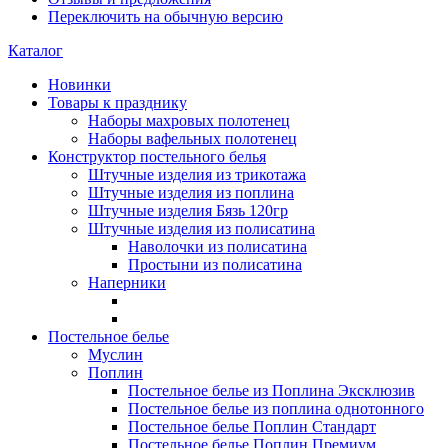
Переключить на обычную версию
Каталог
Новинки
Товары к празднику
Наборы махровых полотенец
Наборы вафельных полотенец
Конструктор постельного белья
Штучные изделия из трикотажа
Штучные изделия из поплина
Штучные изделия Бязь 120гр
Штучные изделия из полисатина
Наволочки из полисатина
Простыни из полисатина
Наперники
Постельное белье
Муслин
Поплин
Постельное белье из Поплина Эксклюзив
Постельное белье из поплина однотонного
Постельное белье Поплин Стандарт
Постельное белье Поплин Премиум